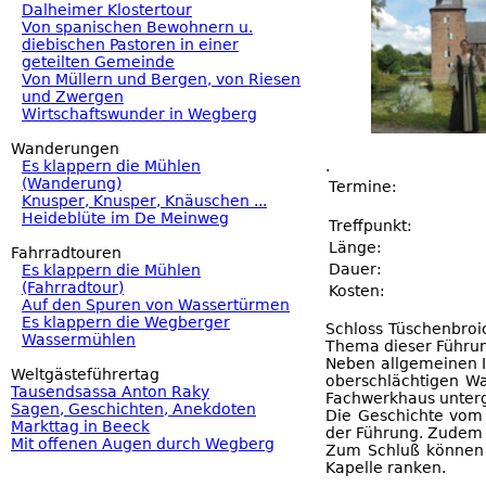
Dalheimer Klostertour
Von spanischen Bewohnern u.
diebischen Pastoren in einer
geteilten Gemeinde
Von Müllern und Bergen, von Riesen
und Zwergen
Wirtschaftswunder in Wegberg
Wanderungen
Es klappern die Mühlen
.
(Wanderung)
Termine:
Knusper, Knusper, Knäuschen ...
Heideblüte im De Meinweg
Treffpunkt:
Länge:
Fahrradtouren
Dauer:
Es klappern die Mühlen
(Fahrradtour)
Kosten:
Auf den Spuren von Wassertürmen
Es klappern die Wegberger
Schloss Tüschenbroi
Wassermühlen
Thema dieser Führu
Neben allgemeinen I
Weltgästeführertag
oberschlächtigen W
Tausendsassa Anton Raky
Fachwerkhaus unterg
Sagen, Geschichten, Anekdoten
Die Geschichte vom 
Markttag in Beeck
der Führung. Zudem h
Mit offenen Augen durch Wegberg
Zum Schluß können s
Kapelle ranken.