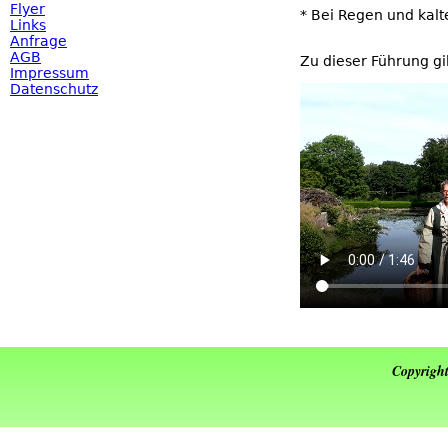
Flyer
* Bei Regen und kalt
Links
Anfrage
AGB
Zu dieser Führung gi
Impressum
Datenschutz
Copyrigh